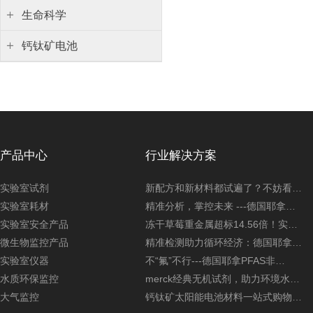
生命科学
钙钛矿电池
产品中心
行业解决方案
实验室试剂
新配方和新材料都试遍了？不妨看…
实验室耗材
精准分析，掌控未来 ---德国耶拿…
实验室安全产品
冻干草莓重金属超标14.56倍！实…
微生物监控产品
精准检测助力循环经济：德国耶拿…
实验室仪器
不“氟”不行---德国耶拿PFAS非…
水质环保监控
merck经典无机试剂，助力环境水…
大气监控
钙钛矿太阳能电池材料一站式购物…